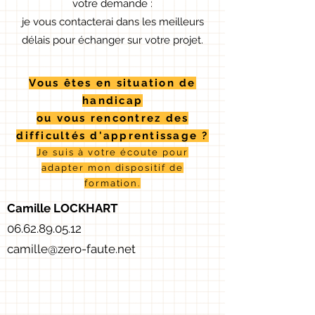
votre demande :
je vous contacterai dans les meilleurs
délais pour
échanger sur votre projet.
Vous êtes en situation de
handicap
ou vous rencontrez des
difficultés d'apprentissage ?
Je suis à votre écoute pour
adapter mon dispositif de
formation.
Camille LOCKHART
06.62.89.05.12
camille@zero-faute.net